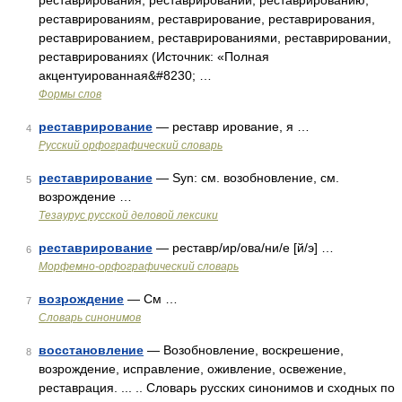
реставрирования, реставрирований, реставрированию,
реставрированиям, реставрирование, реставрирования,
реставрированием, реставрированиями, реставрировании,
реставрированиях (Источник: «Полная
акцентуированная&#8230; …
Формы слов
реставрирование
— реставр ирование, я …
4
Русский орфографический словарь
реставрирование
— Syn: см. возобновление, см.
5
возрождение …
Тезаурус русской деловой лексики
реставрирование
— реставр/ир/ова/ни/е [й/э] …
6
Морфемно-орфографический словарь
возрождение
— См …
7
Словарь синонимов
восстановление
— Возобновление, воскрешение,
8
возрождение, исправление, оживление, освежение,
реставрация. ... .. Словарь русских синонимов и сходных по