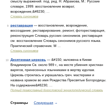
смыслу выражений. под. ред. Н. Абрамова, М.: Русские
словари, 1999. восстановление возврат,
возрождение,&#8230; …
Словарь синонимов
реставрация
— восстановление, возрождение,
9
воссоздание; реставрирование, ремонт, фотореставрация,
реконструкция Словарь русских синонимов. реставрация
см. восстановление Словарь синонимов русского языка.
Практический справочник. М …
Словарь синонимов
Десятинная церковь
— &#150; заложена в Киеве
10
Владимиром Св. около 989 г., на месте убиения христиан
варягов, принесенных язычниками в жертву идолам.
Церковь строилась и украшалась греч. мастерами и
названа храмом во имя Рождества Пресвятые Богородицы.
На содержание&#8230; …
Полный православный богословский энциклопедический словарь
Страницы
Следующая
→